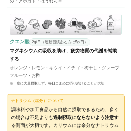
め・アボカド・ほうれん草
クエン酸
2g/日（運動習慣ある方は5g/日）
マグネシウムの吸収を助け、疲労物質の代謝を補助
する
オレンジ・レモン・キウイ・イチゴ・梅干し・グレープ
フルーツ・お酢
※一度に大量摂取せず、毎日こまめに摂り続けることが大切
ナトリウム（塩分）について
調味料や加工食品から自然に摂取できるため、多く
の場合は不足よりも
過剰摂取にならないよう注意
す
る側面が大切です。カリウムには余分なナトリウム