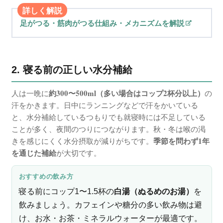
詳しく解説
足がつる・筋肉がつる仕組み・メカニズムを解説
2. 寝る前の正しい水分補給
約300〜500ml（多い場合はコップ2杯分以上）
人は一晩に
の
汗をかきます。日中にランニングなどで汗をかいている
と、水分補給しているつもりでも就寝時には不足している
ことが多く、夜間のつりにつながります。秋・冬は喉の渇
季節を問わず1年
きを感じにくく水分摂取が減りがちです。
を通じた補給
が大切です。
おすすめの飲み方
寝る前にコップ1〜1.5杯の
白湯（ぬるめのお湯）
を
飲みましょう。カフェインや糖分の多い飲み物は避
け、お水・お茶・ミネラルウォーターが最適です。