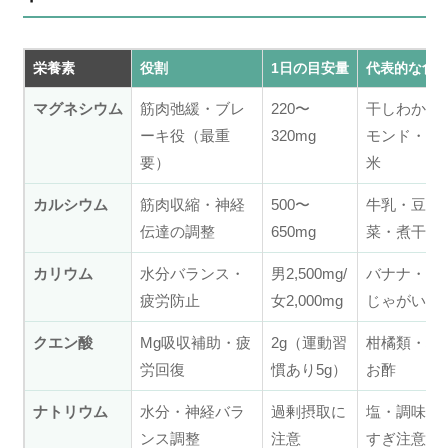
栄養素
役割
1日の目安量
代表的な食
マグネシウム
筋肉弛緩・ブレ
220〜
干しわかめ
ーキ役（最重
320mg
モンド・納
要）
米
カルシウム
筋肉収縮・神経
500〜
牛乳・豆腐
伝達の調整
650mg
菜・煮干し
カリウム
水分バランス・
男2,500mg/
バナナ・キ
疲労防止
女2,000mg
じゃがいも
クエン酸
Mg吸収補助・疲
2g（運動習
柑橘類・梅
労回復
慣あり5g）
お酢
ナトリウム
水分・神経バラ
過剰摂取に
塩・調味料
ンス調整
注意
すぎ注意）