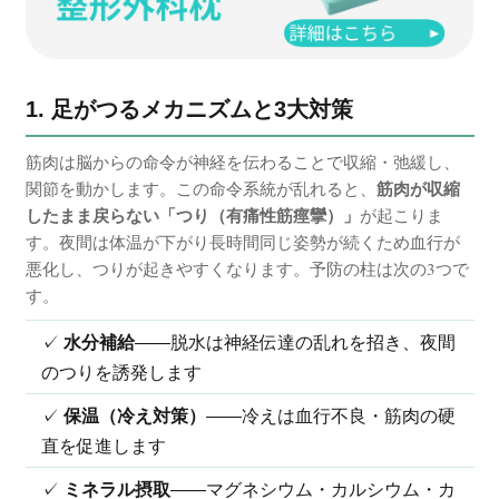
1. 足がつるメカニズムと3大対策
筋肉は脳からの命令が神経を伝わることで収縮・弛緩し、
筋肉が収縮
関節を動かします。この命令系統が乱れると、
したまま戻らない「つり（有痛性筋痙攣）」
が起こりま
す。夜間は体温が下がり長時間同じ姿勢が続くため血行が
悪化し、つりが起きやすくなります。予防の柱は次の3つで
す。
✓
水分補給
——脱水は神経伝達の乱れを招き、夜間
のつりを誘発します
✓
保温（冷え対策）
——冷えは血行不良・筋肉の硬
直を促進します
✓
ミネラル摂取
——マグネシウム・カルシウム・カ