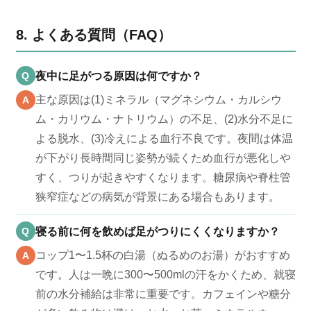
8. よくある質問（FAQ）
Q
夜中に足がつる原因は何ですか？
主な原因は(1)ミネラル（マグネシウム・カルシウ
A
ム・カリウム・ナトリウム）の不足、(2)水分不足に
よる脱水、(3)冷えによる血行不良です。夜間は体温
が下がり長時間同じ姿勢が続くため血行が悪化しや
すく、つりが起きやすくなります。糖尿病や脊柱管
狭窄症などの病気が背景にある場合もあります。
Q
寝る前に何を飲めば足がつりにくくなりますか？
コップ1〜1.5杯の白湯（ぬるめのお湯）がおすすめ
A
です。人は一晩に300〜500mlの汗をかくため、就寝
前の水分補給は非常に重要です。カフェインや糖分