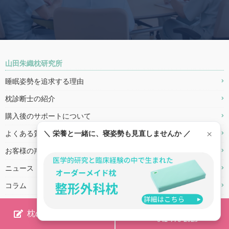
山田朱織枕研究所
睡眠姿勢を追求する理由
枕診断士の紹介
購入後のサポートについて
×
＼ 栄養と一緒に、寝姿勢も見直しませんか ／
よくある質問
お客様の声
ニュース
コラム
研究情報
電話でお問合せ
枕の計測を予約する
042-776-2025
計測所