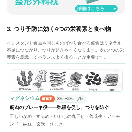
3. つり予防に効く4つの栄養素と食べ物
インスタント食品や同じものばかり食べる偏食はミネラル
不足につながり、つりが起きやすくなります。次の4つの栄
養素を意識してバランスよく摂ることが重要です。
マグネシウム
220〜320mg/日
最重要
筋肉のブレーキ役——弛緩を促し、つりを防ぐ
干しわかめ・するめ・いわしの丸干し・落花生・アーモ
ンド・納豆・玄米・ひじき