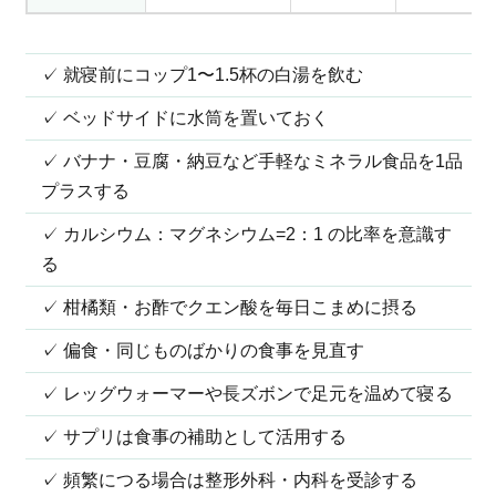
✓ 就寝前にコップ1〜1.5杯の白湯を飲む
✓ ベッドサイドに水筒を置いておく
✓ バナナ・豆腐・納豆など手軽なミネラル食品を1品
プラスする
✓ カルシウム：マグネシウム=2：1 の比率を意識す
る
✓ 柑橘類・お酢でクエン酸を毎日こまめに摂る
✓ 偏食・同じものばかりの食事を見直す
✓ レッグウォーマーや長ズボンで足元を温めて寝る
✓ サプリは食事の補助として活用する
✓ 頻繁につる場合は整形外科・内科を受診する