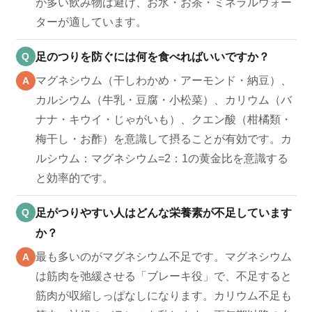
が多い飲み物は避け、お水・お茶・ミネラルウォー
ターが適しています。
Q
足のつりを防ぐには何を食べればいいですか？
マグネシウム（干しわかめ・アーモンド・納豆）、
A
カルシウム（牛乳・豆腐・小松菜）、カリウム（バ
ナナ・キウイ・じゃがいも）、クエン酸（柑橘類・
梅干し・お酢）を意識して摂ることが有効です。カ
ルシウム：マグネシウム=2：1の黄金比を意識する
と効率的です。
Q
足がつりやすい人はどんな栄養素が不足しています
か？
最も多いのがマグネシウム不足です。マグネシウム
A
は筋肉を弛緩させる「ブレーキ役」で、不足すると
筋肉が収縮しっぱなしになります。カリウム不足も