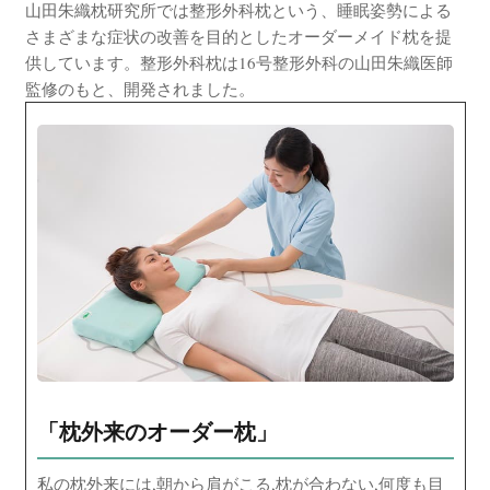
山田朱織枕研究所では整形外科枕という、睡眠姿勢による
さまざまな症状の改善を目的としたオーダーメイド枕を提
供しています。整形外科枕は16号整形外科の山田朱織医師
監修のもと、開発されました。
「枕外来のオーダー枕」
私の枕外来には,朝から肩がこる,枕が合わない,何度も目