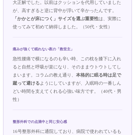
大正解でした。以前はクッションを代用していました
が、高すぎると逆に背中が浮いて辛かったんです。
「かかとが床につく」サイズを選ぶ重要性
は、実際に
使ってみて初めて納得しました。（50代・女性）
痛みが強くて眠れない夜の「救世主」
急性腰痛で横になるのも辛い時、この枕を膝下に入れ
ると自然と呼吸が楽になり、そのままウトウトしてし
まいます。コラムの教え通り、
本格的に眠る時は足で
蹴って避ける
ようにしていますが、入眠時の一番しん
どい時間を支えてくれる心強い味方です。（40代・男
性）
整形外科での点滴中と同じ安心感
16号整形外科に通院しており、病院で使われているも