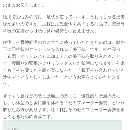
のままお伝えします。
腰痛でお悩みの方に「足枕を使っています」とおっしゃる患者
様が多いのですが、足枕は足先全体を高くする商品で、整形外
科医の立場からは腰に良い姿勢とは言えません。
腰痛・坐骨神経痛の方に本当に使っていただきたいのは、膝の
下に円柱状のクッションを入れる「膝下枕」です。枕や寝台
（布団・マットレス）に加えてこの膝下枕を取り入れること
で、腰回りの緊張がよりリラックスした状態になります。外来
でも「枕を変えたら腰が楽になった」「膝下枕を合わせている
途中でうとうとしてしまった」というお声をよくいただきま
す。
ぎっくり腰などの急性腰痛症の方にも、慢性的な腰痛の方に
も、小休憩のときに腰を休める「セミファーラー姿勢」という
取り組み方があります。膝下枕はそのセミファーラー姿勢を正
しくとるための道具です。
目次