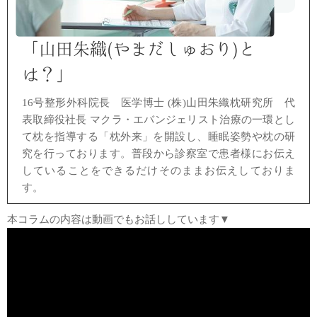
「山田朱織(やまだしゅおり)と
は？」
16号整形外科院長 医学博士
(株)山田朱織枕研究所 代
表取締役社長 マクラ・エバンジェリスト
治療の一環とし
て枕を指導する「枕外来」を開設し、
睡眠姿勢や枕の研
究を行っております。
普段から診察室で患者様にお伝え
していることを
できるだけそのままお伝えしておりま
す。
本コラムの内容は動画でもお話ししています▼