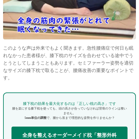
このような声は外来でもよく聞きます。急性腰痛症で何日も眠
れなかった患者様が、膝下枕のサイズを合わせている途中でう
とうとしてしまうこともあります。セミファーラー姿勢を適切
なサイズの膝下枕で取ることが、腰痛改善の重要なポイントで
す。
膝下枕の効果を最大化するのは「正しい枕の高さ」です
腰を楽にする膝下枕を使っても、頭の高さが合っていなければ背骨のラインは整い
ません。
5mm単位の調整
で、腰から首まで理想的な姿勢を作りませんか？
全身を整えるオーダーメイド枕「整形外科