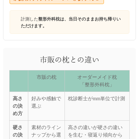
計測した
整形外科枕は、当日そのままお持ち帰りい
ただけます。
市販の枕との違い
市販の枕
オーダーメイド枕
「整形外科枕」
高さ
好みや感触で
枕診断士がmm単位で計測
の決
選ぶ
め方
硬さ
素材のライン
高さの違いが硬さの違い
の決
ナップから選
を生む・寝返り傾向から