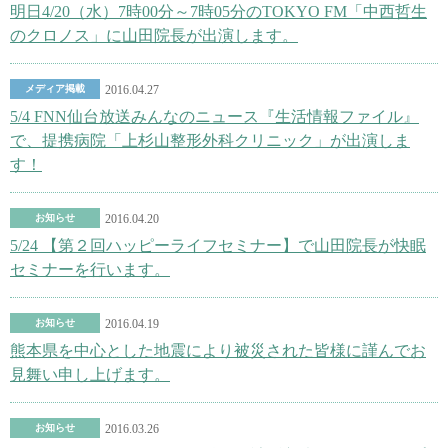
明日4/20（水）7時00分～7時05分のTOKYO FM「中西哲生
のクロノス」に山田院長が出演します。
メディア掲載
2016.04.27
5/4 FNN仙台放送みんなのニュース『生活情報ファイル』
で、提携病院「上杉山整形外科クリニック」が出演しま
す！
お知らせ
2016.04.20
5/24 【第２回ハッピーライフセミナー】で山田院長が快眠
セミナーを行います。
お知らせ
2016.04.19
熊本県を中心とした地震により被災された皆様に謹んでお
見舞い申し上げます。
お知らせ
2016.03.26