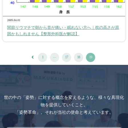
2009.04.01
関節リウマチで朝から首が痛い・眠れない方へ｜枕の高さが原
因かもしれません【整形外科医が解説】
...
1
17
18
19
世の中の「姿勢」に対する概念を変えるような、様々な具現化
物を提供していくこと。
「姿勢革命」。それが当社の使命と考えています。