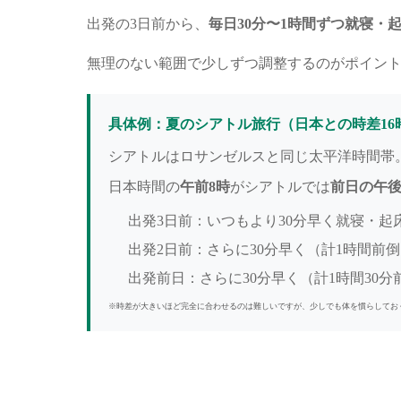
出発の3日前から、
毎日30分〜1時間ずつ就寝・
無理のない範囲で少しずつ調整するのがポイン
具体例：夏のシアトル旅行（日本との時差16
シアトルはロサンゼルスと同じ太平洋時間帯。
日本時間の
午前8時
がシアトルでは
前日の午後
出発3日前：いつもより30分早く就寝・起
出発2日前：さらに30分早く（計1時間前
出発前日：さらに30分早く（計1時間30分
※時差が大きいほど完全に合わせるのは難しいですが、少しでも体を慣らしてお