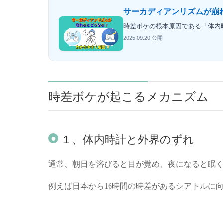
サーカディアンリズムが崩
時差ボケの根本原因である「体内
2025.09.20 公開
時差ボケが起こるメカニズム
１、体内時計と外界のずれ
通常、朝日を浴びると目が覚め、夜になると眠
例えば日本から16時間の時差があるシアトルに