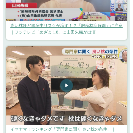
高い枕ほど脳卒中リスクが増す！？「殿様枕症候群」に注意
｜フジテレビ「めざまし8」に山田朱織が出演
イマナマ！ランキング「専門家に聞く 良い枕の条件」｜