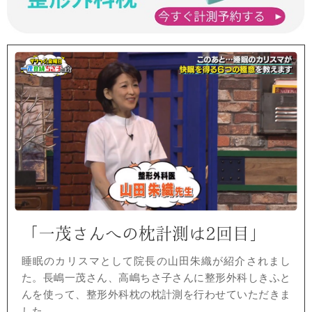
「一茂さんへの枕計測は2回目」
睡眠のカリスマとして
院長の山田朱織が紹介されまし
た。
長嶋一茂さん、高嶋ちさ子さんに
整形外科しきふと
んを使って、
整形外科枕の枕計測を行わせていただきま
した。