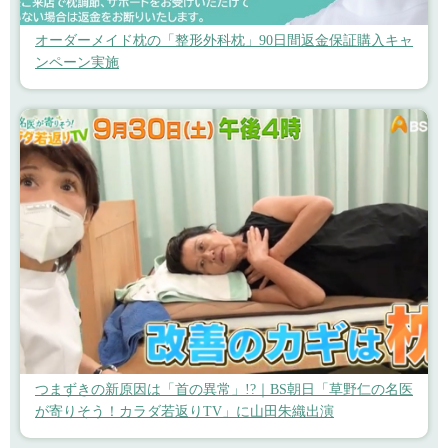
オーダーメイド枕の「整形外科枕」90日間返金保証購入キャ
ンペーン実施
つまずきの新原因は「首の異常」!?｜BS朝日「草野仁の名医
が寄りそう！カラダ若返りTV」に山田朱織出演