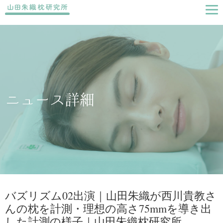
ニュース詳細
バズリズム02出演｜山田朱織が西川貴教さ
んの枕を計測・理想の高さ75mmを導き出
した計測の様子｜山田朱織枕研究所