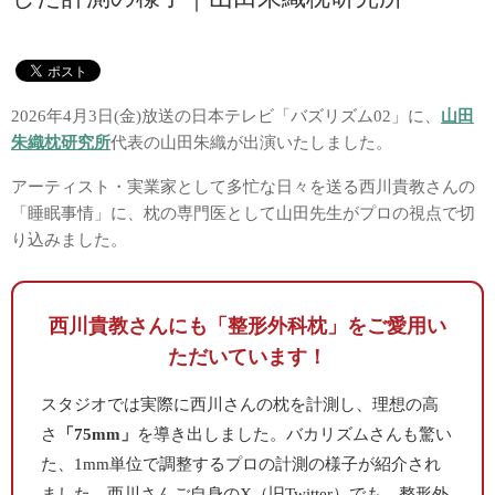
2026年4月3日(金)放送の日本テレビ「バズリズム02」に、
山田
朱織枕研究所
代表の山田朱織が出演いたしました。
アーティスト・実業家として多忙な日々を送る西川貴教さんの
「睡眠事情」に、枕の専門医として山田先生がプロの視点で切
り込みました。
西川貴教さんにも「整形外科枕」をご愛用い
ただいています！
スタジオでは実際に西川さんの枕を計測し、理想の高
さ
「75mm」
を導き出しました。バカリズムさんも驚い
た、1mm単位で調整するプロの計測の様子が紹介され
ました。西川さんご自身のX（旧Twitter）でも、整形外