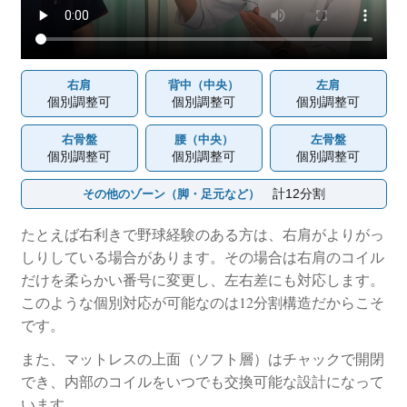
右肩
背中（中央）
左肩
個別調整可
個別調整可
個別調整可
右骨盤
腰（中央）
左骨盤
個別調整可
個別調整可
個別調整可
計12分割
その他のゾーン（脚・足元など）
たとえば右利きで野球経験のある方は、右肩がよりがっ
しりしている場合があります。その場合は右肩のコイル
だけを柔らかい番号に変更し、左右差にも対応します。
このような個別対応が可能なのは12分割構造だからこそ
です。
また、マットレスの上面（ソフト層）はチャックで開閉
でき、内部のコイルをいつでも交換可能な設計になって
います。