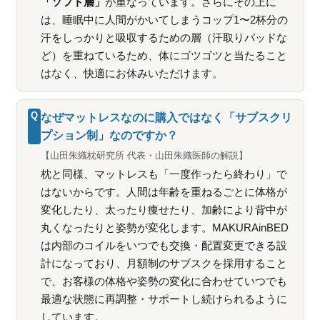
「ソフト層」
が重なっています。さらにその上に
は、睡眠中に人間がかいてしまうコップ1〜2杯分の
汗をしっかりと吸収するための層（汗取りパッドな
ど）を重ねているため、体にゴツゴツと当たること
はなく、快適にお休みいただけます。
Q
なぜマットレスなのに購入ではなく「サブスクリ
プション制」なのですか？
【山田朱織枕研究所 代表・山田朱織医師の解説】
枕と同様、マットレスも「一度作ったら終わり」で
はないからです。人間は年齢を重ねるごとに体格が
変化したり、太ったり痩せたり、加齢により背中が
丸くなったりと姿勢が変化します。MAKURAinBED
は内部のコイルをいつでも交換・配置変更できる設
計になっており、月額制のサブスクを採用すること
で、お客様の体格や姿勢の変化に合わせていつでも
最適な状態に再調整・サポートし続けられるように
しています。