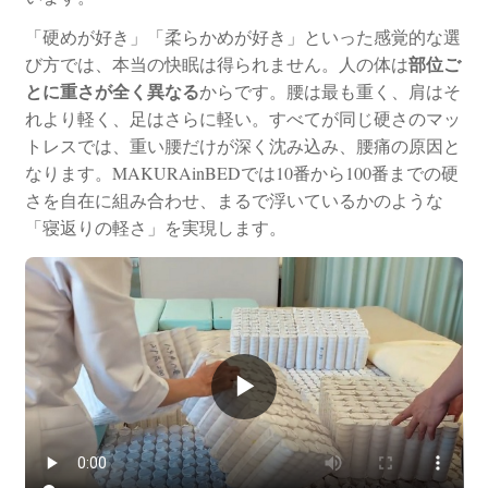
「硬めが好き」「柔らかめが好き」といった感覚的な選
部位ご
び方では、本当の快眠は得られません。人の体は
とに重さが全く異なる
からです。腰は最も重く、肩はそ
れより軽く、足はさらに軽い。すべてが同じ硬さのマッ
トレスでは、重い腰だけが深く沈み込み、腰痛の原因と
なります。MAKURAinBEDでは10番から100番までの硬
さを自在に組み合わせ、まるで浮いているかのような
「寝返りの軽さ」を実現します。
▶