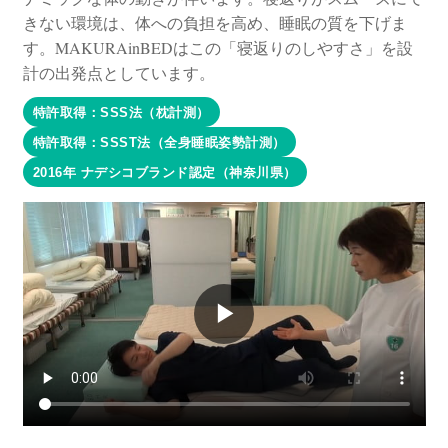
きない環境は、体への負担を高め、睡眠の質を下げま
す。MAKURAinBEDはこの「寝返りのしやすさ」を設
計の出発点としています。
特許取得：SSS法（枕計測）
特許取得：SSST法（全身睡眠姿勢計測）
2016年 ナデシコブランド認定（神奈川県）
▶