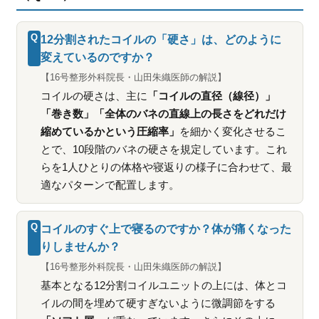
Q
12分割されたコイルの「硬さ」は、どのように
変えているのですか？
【16号整形外科院長・山田朱織医師の解説】
コイルの硬さは、主に
「コイルの直径（線径）」
「巻き数」「全体のバネの直線上の長さをどれだけ
縮めているかという圧縮率」
を細かく変化させるこ
とで、10段階のバネの硬さを規定しています。これ
らを1人ひとりの体格や寝返りの様子に合わせて、最
適なパターンで配置します。
Q
コイルのすぐ上で寝るのですか？体が痛くなった
りしませんか？
【16号整形外科院長・山田朱織医師の解説】
基本となる12分割コイルユニットの上には、体とコ
イルの間を埋めて硬すぎないように微調節をする