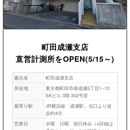
町田成瀬支店
直営計測所をOPEN(5/15～)
拠点名
町田成瀬支店
所在地
東京都町田市南成瀬5丁目1−12
SKビル 3階 302号室
最寄り駅
JR横浜線「成瀬駅」北口より徒
歩約4分
営業日
水曜、日曜、祝日休み（※詳細は