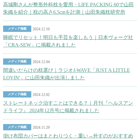
高城剛さんが整形外科枕を愛用・LIFE PACKING 60で山田
朱織を紹介｜枕の高さ6.5cmを計測｜山田朱織枕研究所
メディア掲載
2024.12.10
睡眠でリセット！明日も手芸を楽しもう｜日本ヴォーグ社
「CRA-SEW」に掲載されました
メディア掲載
2024.12.04
間違いだらけの枕選び｜ラジオJ-WAVE「JUST A LITTLE
LOVIN'」に山田朱織が出演しました
メディア掲載
2024.12.02
ストレートネック治すことはできる？｜月刊『ヘルスアン
ドライフ』 2024年12月号に掲載されました
メディア掲載
2024.11.29
掛け布団カバーはまとわりつく・重い→外すのがおすすめ