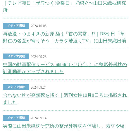
｜テレビ朝日「ザワつく!金曜日」で紹介〜山田朱織枕研究
所
メディア掲載
2024.10.05
再放送：つまずきの新原因は「首の異常」!?｜BS朝日「草
野仁の名医が寄りそう！カラダ若返りTV」に山田朱織出演
メディア掲載
2024.09.28
中国の動画配信サービスbilibili（ビリビリ）に整形外科枕の
計測動画がアップされました
メディア掲載
2024.09.24
合わない枕が突然死を招く｜週刊女性10月8日号に掲載され
ました
メディア掲載
2024.09.14
実際に山田朱織枕研究所の整形外科枕を体験し、素材や寝