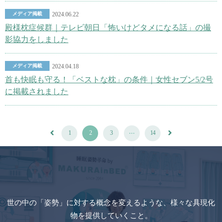
メディア掲載
2024.06.22
殿様枕症候群｜テレビ朝日「怖いけどタメになる話」の撮
影協力をしました
メディア掲載
2024.04.18
首も快眠も守る！「ベストな枕」の条件｜女性セブン5/2号
に掲載されました
...
1
2
3
14
世の中の「姿勢」に対する概念を変えるような、様々な具現化
物を提供していくこと。