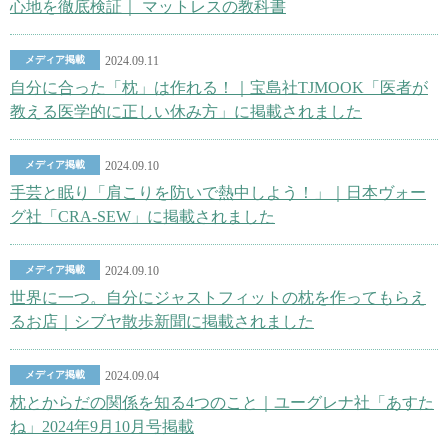
心地を徹底検証｜ マットレスの教科書
メディア掲載
2024.09.11
自分に合った「枕」は作れる！｜宝島社TJMOOK「医者が
教える医学的に正しい休み方」に掲載されました
メディア掲載
2024.09.10
手芸と眠り「肩こりを防いで熱中しよう！」｜日本ヴォー
グ社「CRA-SEW」に掲載されました
メディア掲載
2024.09.10
世界に一つ。自分にジャストフィットの枕を作ってもらえ
るお店｜シブヤ散歩新聞に掲載されました
メディア掲載
2024.09.04
枕とからだの関係を知る4つのこと｜ユーグレナ社「あすた
ね」2024年9月10月号掲載